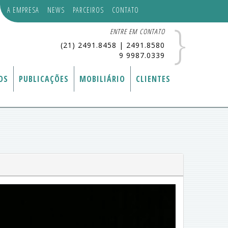
A EMPRESA
NEWS
PARCEIROS
CONTATO
}
ENTRE EM CONTATO
(21) 2491.8458
|
2491.8580
9 9987.0339
OS
PUBLICAÇÕES
MOBILIÁRIO
CLIENTES
Next